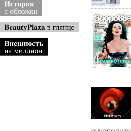
История
с обложки
BeautyPlaza
в глянце
Внешность
на миллион
руководит