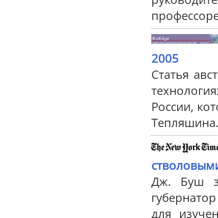
профессоре
2005
Статья авс
технолог
России, ко
Тепляшина
стволовыми
Дж. Буш з
губернато
для изуче