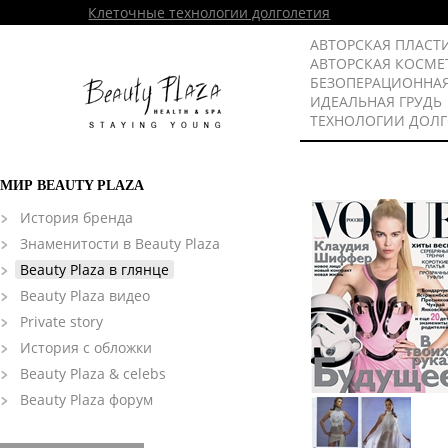
Клеточные технологии долголетия
АВТОРСКАЯ ПЛАСТ
АВТОРСКАЯ КОСМЕ
БЕЗОПЕРАЦИОННА
ИДЕАЛЬНАЯ ГРУДЬ
ТЕХНОЛОГИИ ДОЛ
МИР BEAUTY PLAZA
История бренда
Знаменитости в Beauty Plaza
Beauty Plaza в глянце
Beauty Plaza видео
Private story
История с обложки
Beauty Plaza & celebs
Beauty Plaza форум