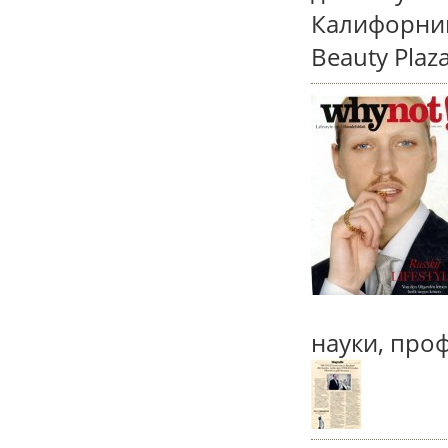
Калифорнии
Beauty Plaz
науки, про