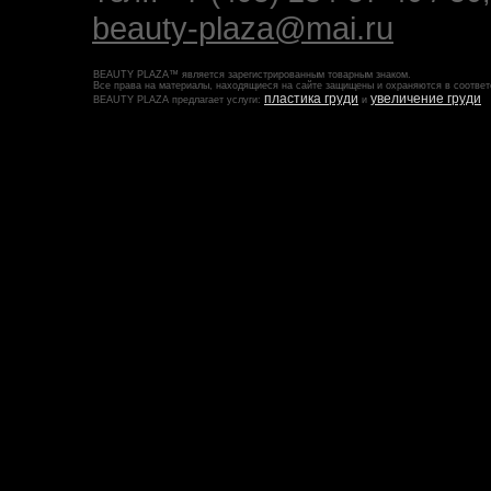
beauty-plaza@mai.ru
BEAUTY PLAZA™ является зарегистрированным товарным знаком.
Все права на материалы, находящиеся на сайте защищены и охраняются в соответ
пластика груди
увеличение груди
BEAUTY PLAZA предлагает услуги:
и