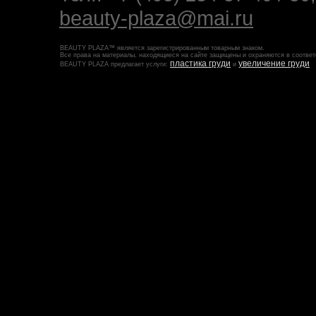
beauty-plaza@mai.ru
BEAUTY PLAZA™ является зарегистрированным товарным знаком.
Все права на материалы, находящиеся на сайте защищены и охраняются в соответ
пластика груди
увеличение груди
BEAUTY PLAZA предлагает услуги:
и