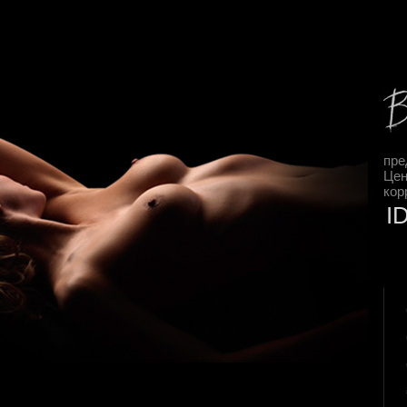
пре
Цен
кор
I