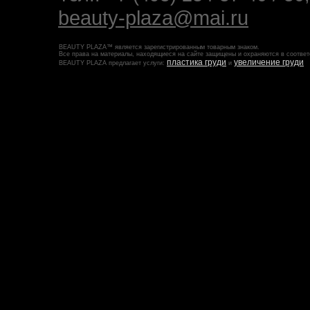
beauty-plaza@mai.ru
BEAUTY PLAZA™ является зарегистрированным товарным знаком.
Все права на материалы, находящиеся на сайте защищены и охраняются в соответ
пластика груди
увеличение груди
BEAUTY PLAZA предлагает услуги:
и