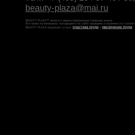
beauty-plaza@mai.ru
BEAUTY PLAZA™ является зарегистрированным товарным знаком.
Все права на материалы, находящиеся на сайте защищены и охраняются в соответ
пластика груди
увеличение груди
BEAUTY PLAZA предлагает услуги:
и