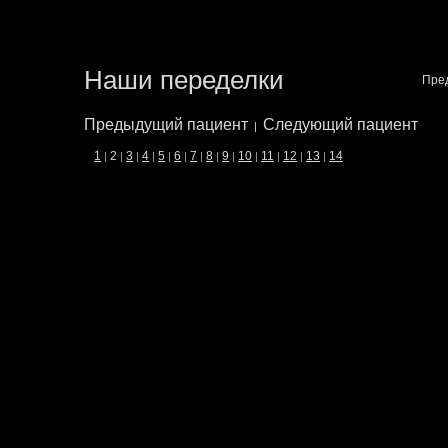
Наши переделки
Пре
Предыдущий пациент
Следующий пациент
|
1
2
3
4
5
6
7
8
9
10
11
12
13
14
|
|
|
|
|
|
|
|
|
|
|
|
|