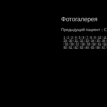
Фотогалерея
Предыдущий пациент
С
|
1
2
3
4
5
6
7
8
9
10
11
|
|
|
|
|
|
|
|
|
|
29
30
31
32
33
34
35
36
|
|
|
|
|
|
|
55
56
57
58
59
60
61
62
|
|
|
|
|
|
|
|
80
81
82
83
84
85
86
87
|
|
|
|
|
|
|