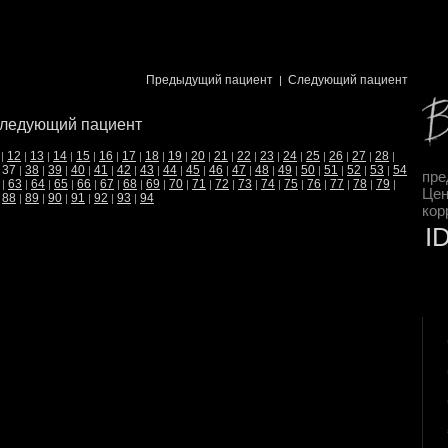
Предыдущий пациент
Следующий пациент
|
ледующий пациент
12
13
14
15
16
17
18
19
20
21
22
23
24
25
26
27
28
|
|
|
|
|
|
|
|
|
|
|
|
|
|
|
|
|
|
37
38
39
40
41
42
43
44
45
46
47
48
49
50
51
52
53
54
|
|
|
|
|
|
|
|
|
|
|
|
|
|
|
|
|
|
пре
63
64
65
66
67
68
69
70
71
72
73
74
75
76
77
78
79
|
|
|
|
|
|
|
|
|
|
|
|
|
|
|
|
|
|
Цен
88
89
90
91
92
93
94
|
|
|
|
|
|
|
кор
I