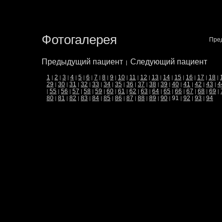
Фотогалерея
Пре
Предыдущий пациент
Следующий пациент
|
1
2
3
4
5
6
7
8
9
10
11
12
13
14
15
16
17
18
|
|
|
|
|
|
|
|
|
|
|
|
|
|
|
|
|
|
29
30
31
32
33
34
35
36
37
38
39
40
41
42
43
4
|
|
|
|
|
|
|
|
|
|
|
|
|
|
|
55
56
57
58
59
60
61
62
63
64
65
66
67
68
69
|
|
|
|
|
|
|
|
|
|
|
|
|
|
|
|
80
81
82
83
84
85
86
87
88
89
90
91
92
93
94
|
|
|
|
|
|
|
|
|
|
|
|
|
|