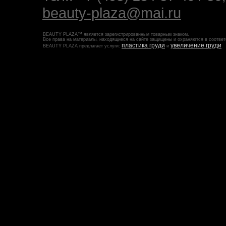
beauty-plaza@mai.ru
BEAUTY PLAZA™ является зарегистрированным товарным знаком.
Все права на материалы, находящиеся на сайте защищены и охраняются в соответ
пластика груди
увеличение груди
BEAUTY PLAZA предлагает услуги:
и