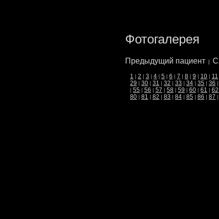
Фотогалерея
Предыдущий пациент
С
|
1
2
3
4
5
6
7
8
9
10
11
|
|
|
|
|
|
|
|
|
|
29
30
31
32
33
34
35
36
|
|
|
|
|
|
|
55
56
57
58
59
60
61
62
|
|
|
|
|
|
|
|
80
81
82
83
84
85
86
87
|
|
|
|
|
|
|