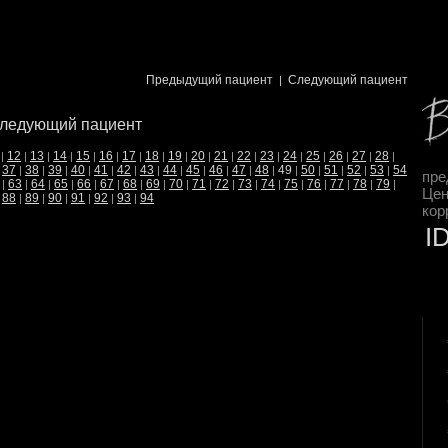
Предыдущий пациент
Следующий пациент
|
ледующий пациент
12
13
14
15
16
17
18
19
20
21
22
23
24
25
26
27
28
|
|
|
|
|
|
|
|
|
|
|
|
|
|
|
|
|
|
37
38
39
40
41
42
43
44
45
46
47
48
49
50
51
52
53
54
|
|
|
|
|
|
|
|
|
|
|
|
|
|
|
|
|
|
пре
63
64
65
66
67
68
69
70
71
72
73
74
75
76
77
78
79
|
|
|
|
|
|
|
|
|
|
|
|
|
|
|
|
|
|
Цен
88
89
90
91
92
93
94
|
|
|
|
|
|
|
кор
I