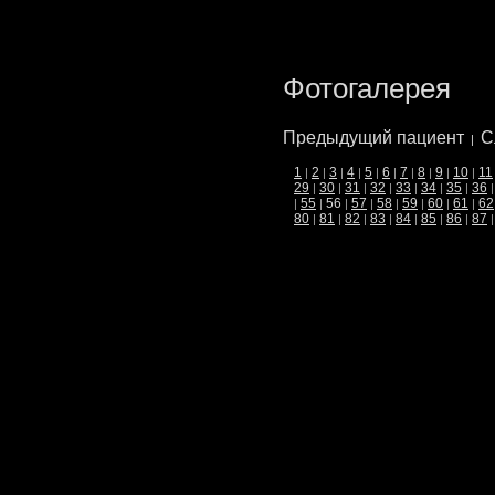
Фотогалерея
Предыдущий пациент
С
|
1
2
3
4
5
6
7
8
9
10
11
|
|
|
|
|
|
|
|
|
|
29
30
31
32
33
34
35
36
|
|
|
|
|
|
|
55
56
57
58
59
60
61
62
|
|
|
|
|
|
|
|
80
81
82
83
84
85
86
87
|
|
|
|
|
|
|