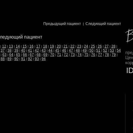
Предыдущий пациент
Следующий пациент
|
ледующий пациент
12
13
14
15
16
17
18
19
20
21
22
23
24
25
26
27
28
|
|
|
|
|
|
|
|
|
|
|
|
|
|
|
|
|
|
37
38
39
40
41
42
43
44
45
46
47
48
49
50
51
52
53
54
|
|
|
|
|
|
|
|
|
|
|
|
|
|
|
|
|
|
пре
63
64
65
66
67
68
69
70
71
72
73
74
75
76
77
78
79
|
|
|
|
|
|
|
|
|
|
|
|
|
|
|
|
|
|
Цен
88
89
90
91
92
93
94
|
|
|
|
|
|
|
кор
I