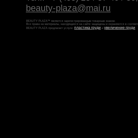
beauty-plaza@mai.ru
BEAUTY PLAZA™ является зарегистрированным товарным знаком.
Все права на материалы, находящиеся на сайте защищены и охраняются в соответ
пластика груди
увеличение груди
BEAUTY PLAZA предлагает услуги:
и