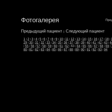
Фотогалерея
Пре
Предыдущий пациент
Следующий пациент
|
1
2
3
4
5
6
7
8
9
10
11
12
13
14
15
16
17
18
|
|
|
|
|
|
|
|
|
|
|
|
|
|
|
|
|
|
29
30
31
32
33
34
35
36
37
38
39
40
41
42
43
4
|
|
|
|
|
|
|
|
|
|
|
|
|
|
|
55
56
57
58
59
60
61
62
63
64
65
66
67
68
69
|
|
|
|
|
|
|
|
|
|
|
|
|
|
|
|
80
81
82
83
84
85
86
87
88
89
90
91
92
93
94
|
|
|
|
|
|
|
|
|
|
|
|
|
|