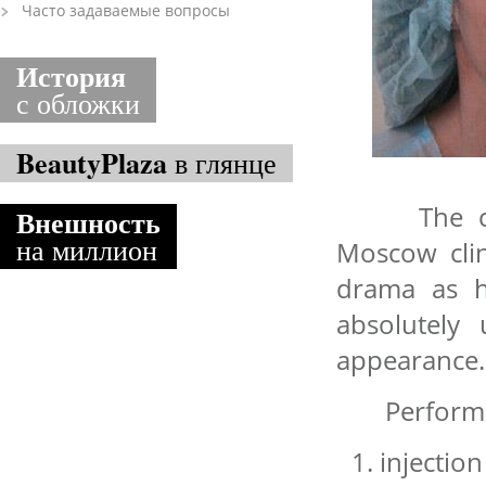
Часто задаваемые вопросы
История
с обложки
BeautyPlaza
в глянце
The cond
Внешность
на миллион
Moscow clin
drama as he
absolutely 
appearance.
Perform
injectio