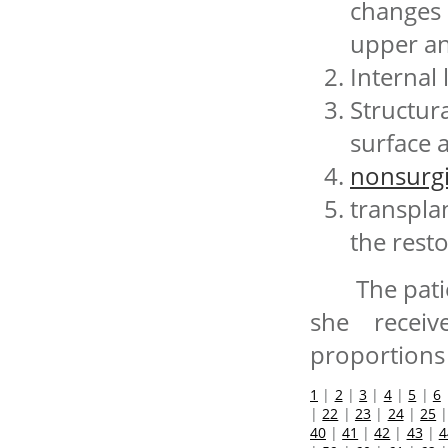
changes 
upper an
Internal
Structur
surface a
nonsurgi
transpla
the rest
The patien
she receiv
proportions 
1
|
2
|
3
|
4
|
5
|
6
|
22
|
23
|
24
|
25
40
|
41
|
42
|
43
|
4