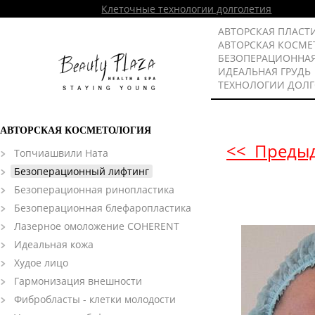
Клеточные технологии долголетия
АВТОРСКАЯ ПЛАСТ
АВТОРСКАЯ КОСМЕ
БЕЗОПЕРАЦИОННА
ИДЕАЛЬНАЯ ГРУДЬ
ТЕХНОЛОГИИ ДОЛ
АВТОРСКАЯ КОСМЕТОЛОГИЯ
<< Преды
Топчиашвили Ната
Безоперационный лифтинг
Безоперационная ринопластика
Безоперационная блефаропластика
Лазерное омоложение COHERENT
Идеальная кожа
Худое лицо
Гармонизация внешности
Фибробласты - клетки молодости