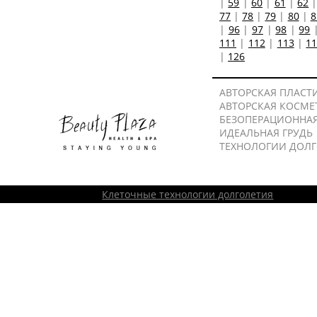
|
59
|
60
|
61
|
62
77
|
78
|
79
|
80
|
8
|
96
|
97
|
98
|
99
111
|
112
|
113
|
1
|
126
АВТОРСКАЯ ПЛАСТ
АВТОРСКАЯ КОСМЕ
БЕЗОПЕРАЦИОННА
ИДЕАЛЬНАЯ ГРУДЬ
ТЕХНОЛОГИИ ДОЛ
Клеточные технологии долголетия