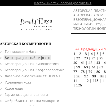
Клеточные технологии долголетия
АВТОРСКАЯ ПЛАСТ
АВТОРСКАЯ КОСМЕ
БЕЗОПЕРАЦИОННА
ИДЕАЛЬНАЯ ГРУДЬ
ТЕХНОЛОГИИ ДОЛ
АВТОРСКАЯ КОСМЕТОЛОГИЯ
<< Предыдущий п
Топчиашвили Ната
1
|
2
|
3
|
4
|
5
|
6
Безоперационный лифтинг
|
22
|
23
|
24
|
25
40
|
41
|
42
|
43
|
4
Безоперационная ринопластика
|
59
|
60
|
61
|
62
Безоперационная блефаропластика
77
|
78
|
79
|
80
|
8
Лазерное омоложение COHERENT
|
96
|
97
|
98
|
99
111
|
112
|
113
|
1
Идеальная кожа
|
126
Худое лицо
Гармонизация внешности
Фибробласты - клетки молодости