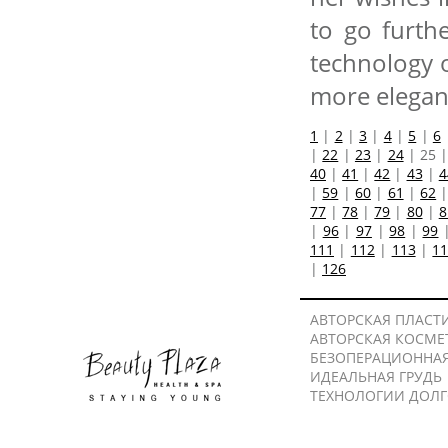
to go furth
technology 
more elegan
1
|
2
|
3
|
4
|
5
|
6
|
22
|
23
|
24
|
25
40
|
41
|
42
|
43
|
4
|
59
|
60
|
61
|
62
77
|
78
|
79
|
80
|
8
|
96
|
97
|
98
|
99
111
|
112
|
113
|
1
|
126
АВТОРСКАЯ ПЛАСТ
АВТОРСКАЯ КОСМЕ
БЕЗОПЕРАЦИОННА
ИДЕАЛЬНАЯ ГРУДЬ
ТЕХНОЛОГИИ ДОЛ