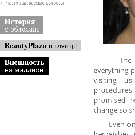
Часто задаваемые вопросы
История
с обложки
BeautyPlaza
в глянце
The girl
Внешность
на миллион
everything p
visiting u
procedures 
promised re
change so sh
Even on p
her wishes i