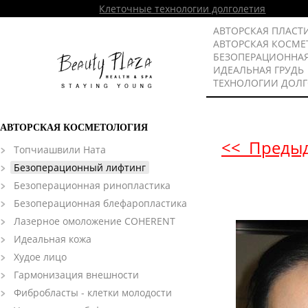
Клеточные технологии долголетия
АВТОРСКАЯ ПЛАСТ
АВТОРСКАЯ КОСМЕ
БЕЗОПЕРАЦИОННА
ИДЕАЛЬНАЯ ГРУДЬ
ТЕХНОЛОГИИ ДОЛ
АВТОРСКАЯ КОСМЕТОЛОГИЯ
<< Преды
Топчиашвили Ната
Безоперационный лифтинг
Безоперационная ринопластика
Безоперационная блефаропластика
Лазерное омоложение COHERENT
Идеальная кожа
Худое лицо
Гармонизация внешности
Фибробласты - клетки молодости