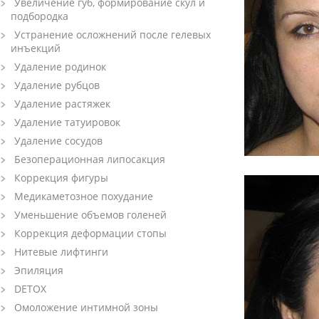
Увеличение губ, формирование скул и
подбородка
Устранение осложнений после гелевых
инъекций
Удаление родинок
Удаление рубцов
Удаление растяжек
Удаление татуировок
Удаление сосудов
Безоперационная липосакция
Коррекция фигуры
Медикаметозное похудание
Уменьшение объемов голеней
Коррекция деформации стопы
Нитевые лифтинги
Эпиляция
DETOX
Омоложение интимной зоны