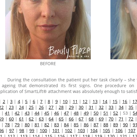
BEFORE
During the consultation the patient put her task clearly – she
 ageing that demonstrated its first signs. One procedure o
plication of SmartLift® attachment was absolutely enough to satis
|
2
|
3
|
4
|
5
|
6
|
7
|
8
|
9
|
10
|
11
|
12
|
13
|
14
|
15
|
16
|
1
22
|
23
|
24
|
25
|
26
|
27
|
28
|
29
|
30
|
31
|
32
|
33
|
34
|
35
|
41
|
42
|
43
|
44
|
45
|
46
|
47
|
48
|
49
|
50
|
51
|
52
|
53
|
5
59
|
60
|
61
|
62
|
63
|
64
|
65
|
66
|
67
|
68
|
69
|
70
|
71
|
72
|
78
|
79
|
80
|
81
|
82
|
83
|
84
|
85
|
86
|
87
|
88
|
89
|
90
|
9
96
|
97
|
98
|
99
|
100
|
101
|
102
|
103
|
104
|
105
|
106
|
107
1
|
112
|
113
|
114
|
115
|
116
|
117
|
118
|
119
|
120
|
121
|
1