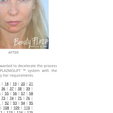
AFTER
 wanted to decelerate the process
n PLAZMOLIFT ™ system with the
fy her requirements.
7
|
18
|
19
|
20
|
21
|
36
|
37
|
38
|
39
|
4
|
55
|
56
|
57
|
58
|
73
|
74
|
75
|
76
|
1
|
92
|
93
|
94
|
95
|
108
|
109
|
110
|
22
|
123
|
124
|
125