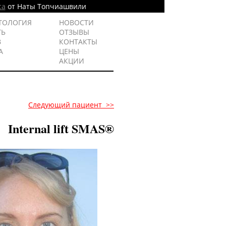
са
от Наты Топчиашвили
ТОЛОГИЯ
НОВОСТИ
ТЬ
ОТЗЫВЫ
В
КОНТАКТЫ
А
ЦЕНЫ
АКЦИИ
Следующий пациент >>
Internal lift SMAS®