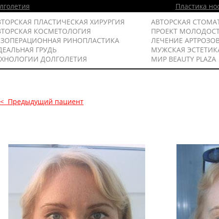
лголетия
Пластика но
ВТОРСКАЯ ПЛАСТИЧЕСКАЯ ХИРУРГИЯ
АВТОРСКАЯ СТОМА
ВТОРСКАЯ КОСМЕТОЛОГИЯ
ПРОЕКТ МОЛОДОС
ЕЗОПЕРАЦИОННАЯ РИНОПЛАСТИКА
ЛЕЧЕНИЕ АРТРОЗО
ДЕАЛЬНАЯ ГРУДЬ
МУЖСКАЯ ЭСТЕТИК
ЕХНОЛОГИИ ДОЛГОЛЕТИЯ
МИР BEAUTY PLAZA
<< Предыдущий пациент