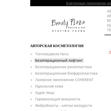
Клеточные технологии до
А
А
Б
И
Т
АВТОРСКАЯ КОСМЕТОЛОГИЯ
Топчиашвили Ната
Безоперационный лифтинг
Безоперационная ринопластика
Безоперационная блефаропластика
Лазерное омоложение COHERENT
Идеальная кожа
Худое лицо
Гармонизация внешности
Фибробласты - клетки молодости