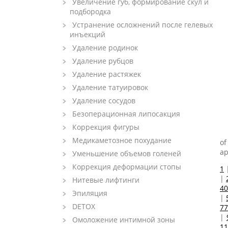
Увеличение губ, формирование скул и
подбородка
Устранение осложнений после гелевых
инъекций
Удаление родинок
Удаление рубцов
Удаление растяжек
Удаление татуировок
Удаление сосудов
Безоперационная липосакция
Коррекция фигуры
Медикаметозное похудание
of
ap
Уменьшение объемов голеней
Коррекция деформации стопы
1
|
Нитевые лифтинги
40
Эпиляция
|
DETOX
77
|
Омоложение интимной зоны
11