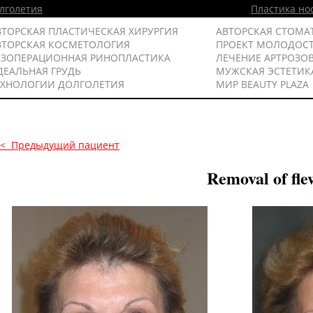
лголетия
Пластика но
ВТОРСКАЯ ПЛАСТИЧЕСКАЯ ХИРУРГИЯ
АВТОРСКАЯ СТОМА
ВТОРСКАЯ КОСМЕТОЛОГИЯ
ПРОЕКТ МОЛОДОС
ЕЗОПЕРАЦИОННАЯ РИНОПЛАСТИКА
ЛЕЧЕНИЕ АРТРОЗО
ДЕАЛЬНАЯ ГРУДЬ
МУЖСКАЯ ЭСТЕТИК
ЕХНОЛОГИИ ДОЛГОЛЕТИЯ
МИР BEAUTY PLAZA
<< Предыдущий пациент
Removal of fle