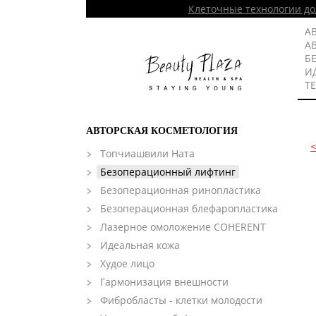
Клеточные технологии до
А
А
Б
И
Т
АВТОРСКАЯ КОСМЕТОЛОГИЯ
Топчиашвили Ната
Безоперационный лифтинг
Безоперационная ринопластика
Безоперационная блефаропластика
Лазерное омоложение COHERENT
Идеальная кожа
Худое лицо
Гармонизация внешности
Фибробласты - клетки молодости