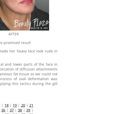
AFTER
e promised result
ade her heavy face look rude in
ral and lower parts of the face in
lication of diffusion attachments
neous fat tissue as we could not
 process of oval deformation was
ying this tactics during the gill
7
|
18
|
19
|
20
|
21
|
36
|
37
|
38
|
39
|