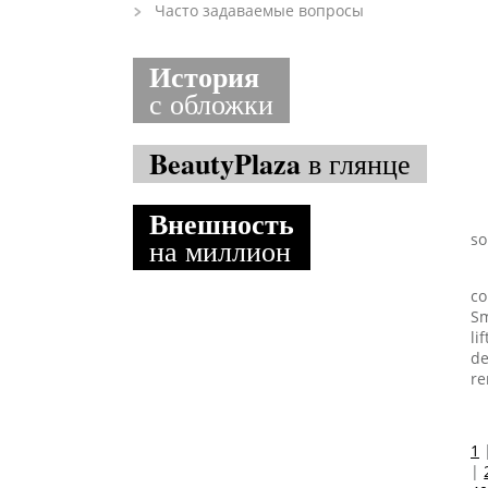
Часто задаваемые вопросы
История
с обложки
BeautyPlaza
в глянце
Внешность
so
на миллион
co
Sm
li
de
re
1
|