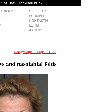
са
от Наты Топчиашвили
ТОЛОГИЯ
НОВОСТИ
ТЬ
ОТЗЫВЫ
В
КОНТАКТЫ
А
ЦЕНЫ
АКЦИИ
Следующий пациент >>
ws and nasolabial folds