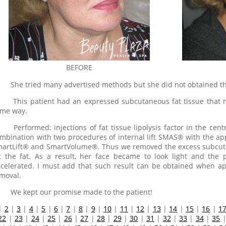
BEFORE
She tried many advertised methods but she did not obtained th
This patient had an expressed subcutaneous fat tissue that m
me way.
Performed: injections of fat tissue lipolysis factor in the cent
mbination with two procedures of internal lift SMAS® with the app
artLift® and SmartVolume®. Thus we removed the excess subcuta
ft the fat. As a result, her face became to look light and the
celerated. I must add that such result can be obtained when appl
moval.
We kept our promise made to the patient!
|
2
|
3
|
4
|
5
|
6
|
7
|
8
|
9
|
10
|
11
|
12
|
13
|
14
|
15
|
16
|
1
22
|
23
|
24
|
25
|
26
|
27
|
28
|
29
|
30
|
31
|
32
|
33
|
34
|
35