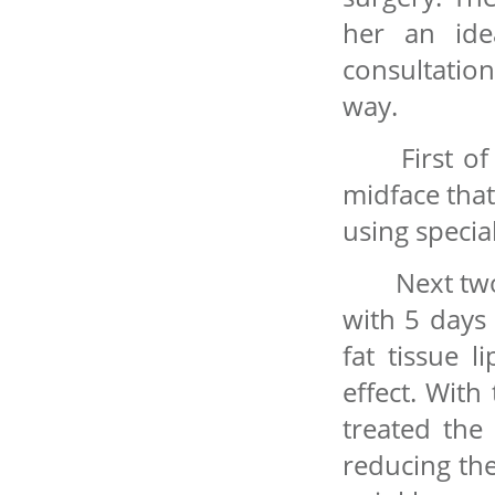
her an ide
consultatio
way.
First of 
midface that
using speci
Next two 
with 5 days 
fat tissue l
effect. With
treated the 
reducing th