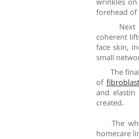
wrinkles on
forehead of 
Next we 
coherent lif
face skin, i
small networ
The final
of
fibroblas
and elastin
created.
The whole 
homecare lin