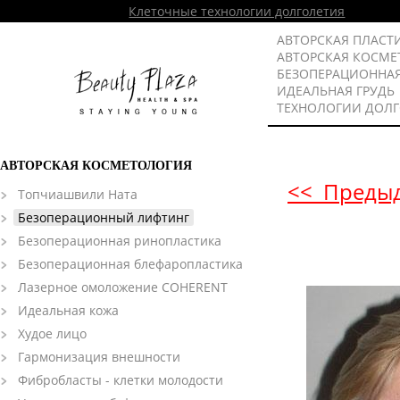
Клеточные технологии долголетия
АВТОРСКАЯ ПЛАСТ
АВТОРСКАЯ КОСМЕ
БЕЗОПЕРАЦИОННА
ИДЕАЛЬНАЯ ГРУДЬ
ТЕХНОЛОГИИ ДОЛ
АВТОРСКАЯ КОСМЕТОЛОГИЯ
<< Преды
Топчиашвили Ната
Безоперационный лифтинг
Безоперационная ринопластика
Безоперационная блефаропластика
Лазерное омоложение COHERENT
Идеальная кожа
Худое лицо
Гармонизация внешности
Фибробласты - клетки молодости