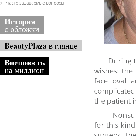
Часто задаваемые вопросы
История
с обложки
BeautyPlaza
в глянце
During the
Внешность
на миллион
wishes: the
face oval a
complicated 
the patient i
Nonsurgic
for this kin
surgery. Th