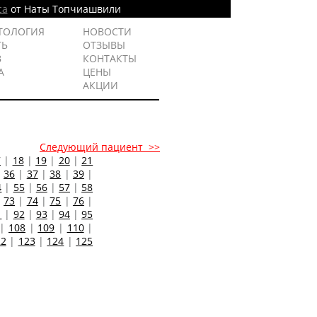
са
от Наты Топчиашвили
ТОЛОГИЯ
НОВОСТИ
ТЬ
ОТЗЫВЫ
В
КОНТАКТЫ
А
ЦЕНЫ
АКЦИИ
Следующий пациент >>
7
|
18
|
19
|
20
|
21
|
36
|
37
|
38
|
39
|
4
|
55
|
56
|
57
|
58
|
73
|
74
|
75
|
76
|
1
|
92
|
93
|
94
|
95
|
108
|
109
|
110
|
22
|
123
|
124
|
125