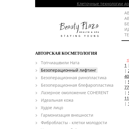
Клеточные технологии до
А
А
Б
И
Т
АВТОРСКАЯ КОСМЕТОЛОГИЯ
Топчиашвили Ната
1
Безоперационный лифтинг
|
40
Безоперационная ринопластика
|
Безоперационная блефаропластика
77
Лазерное омоложение COHERENT
|
11
Идеальная кожа
|
Худое лицо
Гармонизация внешности
Фибробласты - клетки молодости