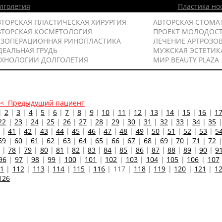
лголетия
Пластика но
ВТОРСКАЯ ПЛАСТИЧЕСКАЯ ХИРУРГИЯ
АВТОРСКАЯ СТОМА
ВТОРСКАЯ КОСМЕТОЛОГИЯ
ПРОЕКТ МОЛОДОС
ЕЗОПЕРАЦИОННАЯ РИНОПЛАСТИКА
ЛЕЧЕНИЕ АРТРОЗО
ДЕАЛЬНАЯ ГРУДЬ
МУЖСКАЯ ЭСТЕТИК
ЕХНОЛОГИИ ДОЛГОЛЕТИЯ
МИР BEAUTY PLAZA
<< Предыдущий пациент
|
2
|
3
|
4
|
5
|
6
|
7
|
8
|
9
|
10
|
11
|
12
|
13
|
14
|
15
|
16
|
1
22
|
23
|
24
|
25
|
26
|
27
|
28
|
29
|
30
|
31
|
32
|
33
|
34
|
35
|
41
|
42
|
43
|
44
|
45
|
46
|
47
|
48
|
49
|
50
|
51
|
52
|
53
|
5
59
|
60
|
61
|
62
|
63
|
64
|
65
|
66
|
67
|
68
|
69
|
70
|
71
|
72
|
78
|
79
|
80
|
81
|
82
|
83
|
84
|
85
|
86
|
87
|
88
|
89
|
90
|
9
96
|
97
|
98
|
99
|
100
|
101
|
102
|
103
|
104
|
105
|
106
|
107
1
|
112
|
113
|
114
|
115
|
116
|
117
|
118
|
119
|
120
|
121
|
1
126