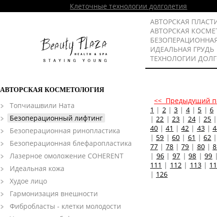
Клеточные технологии долголетия
АВТОРСКАЯ ПЛАСТ
АВТОРСКАЯ КОСМЕ
БЕЗОПЕРАЦИОННА
ИДЕАЛЬНАЯ ГРУДЬ
ТЕХНОЛОГИИ ДОЛ
АВТОРСКАЯ КОСМЕТОЛОГИЯ
<< Предыдущий п
Топчиашвили Ната
1
|
2
|
3
|
4
|
5
|
6
Безоперационный лифтинг
|
22
|
23
|
24
|
25
40
|
41
|
42
|
43
|
4
Безоперационная ринопластика
|
59
|
60
|
61
|
62
Безоперационная блефаропластика
77
|
78
|
79
|
80
|
8
Лазерное омоложение COHERENT
|
96
|
97
|
98
|
99
111
|
112
|
113
|
1
Идеальная кожа
|
126
Худое лицо
Гармонизация внешности
Фибробласты - клетки молодости