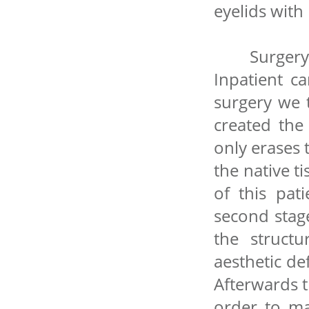
eyelids with 
Surgery du
Inpatient ca
surgery we t
created the 
only erases 
the native t
of this pat
second stage
the structu
aesthetic de
Afterwards th
order to mai