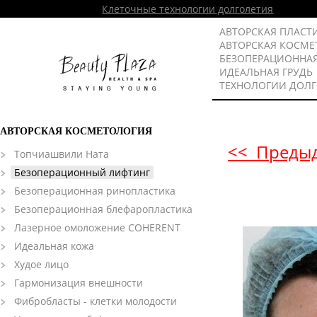
Клеточные технологии долголетия
АВТОРСКАЯ ПЛАСТ
АВТОРСКАЯ КОСМЕ
БЕЗОПЕРАЦИОННА
ИДЕАЛЬНАЯ ГРУДЬ
ТЕХНОЛОГИИ ДОЛ
АВТОРСКАЯ КОСМЕТОЛОГИЯ
<< Преды
Топчиашвили Ната
Безоперационный лифтинг
Безоперационная ринопластика
Безоперационная блефаропластика
Лазерное омоложение COHERENT
Идеальная кожа
Худое лицо
Гармонизация внешности
Фибробласты - клетки молодости