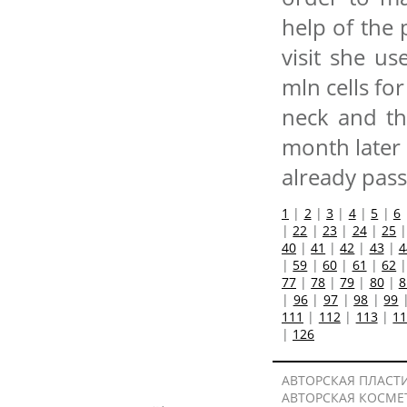
help of the 
visit she us
mln cells for
neck and th
month later 
already pass
1
|
2
|
3
|
4
|
5
|
6
|
22
|
23
|
24
|
25
40
|
41
|
42
|
43
|
4
|
59
|
60
|
61
|
62
77
|
78
|
79
|
80
|
8
|
96
|
97
|
98
|
99
111
|
112
|
113
|
1
|
126
АВТОРСКАЯ ПЛАСТ
АВТОРСКАЯ КОСМЕ