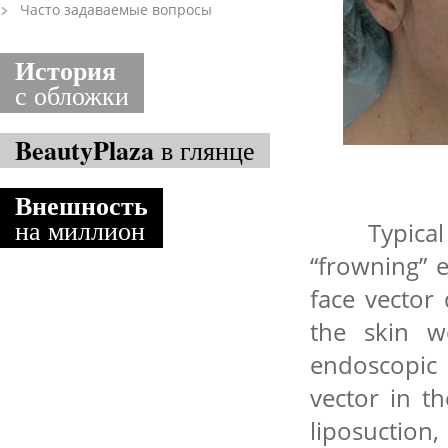
Часто задаваемые вопросы
История
с обложки
BeautyPlaza
в глянце
Внешность
на миллион
Typical a
“frowning” e
face vector
the skin w
endoscopi
vector in th
liposuction