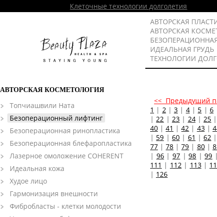
Клеточные технологии долголетия
АВТОРСКАЯ ПЛАСТ
АВТОРСКАЯ КОСМЕ
БЕЗОПЕРАЦИОННА
ИДЕАЛЬНАЯ ГРУДЬ
ТЕХНОЛОГИИ ДОЛ
АВТОРСКАЯ КОСМЕТОЛОГИЯ
<< Предыдущий п
Топчиашвили Ната
1
|
2
|
3
|
4
|
5
|
6
Безоперационный лифтинг
|
22
|
23
|
24
|
25
40
|
41
|
42
|
43
|
4
Безоперационная ринопластика
|
59
|
60
|
61
|
62
Безоперационная блефаропластика
77
|
78
|
79
|
80
|
8
Лазерное омоложение COHERENT
|
96
|
97
|
98
|
99
111
|
112
|
113
|
1
Идеальная кожа
|
126
Худое лицо
Гармонизация внешности
Фибробласты - клетки молодости